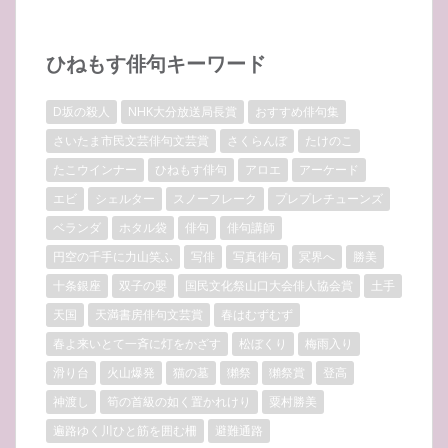
ひねもす俳句キーワード
D坂の殺人
NHK大分放送局長賞
おすすめ俳句集
さいたま市民文芸俳句文芸賞
さくらんぼ
たけのこ
たこウインナー
ひねもす俳句
アロエ
アーケード
エビ
シェルター
スノーフレーク
プレプレチューンズ
ベランダ
ホタル袋
俳句
俳句講師
円空の千手に力山笑ふ
写俳
写真俳句
冥界へ
勝美
十条銀座
双子の嬰
国民文化祭山口大会俳人協会賞
土手
天国
天満書房俳句文芸賞
春はむずむず
春よ来いとて一斉に灯をかざす
松ぼくり
梅雨入り
滑り台
火山爆発
猫の墓
獺祭
獺祭賞
登高
神渡し
筍の首級の如く置かれけり
粟村勝美
遍路ゆく川ひと筋を囲む柵
避難通路