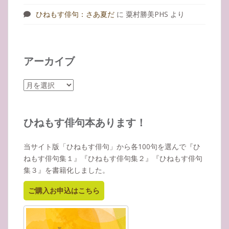
ひねもす俳句：さあ夏だ
に
粟村勝美PHS
より
アーカイブ
ア
ー
カ
イ
ひねもす俳句本あります！
ブ
当サイト版「ひねもす俳句」から各100句を選んで『ひ
ねもす俳句集１』『ひねもす俳句集２』『ひねもす俳句
集３』を書籍化しました。
ご購入お申込はこちら