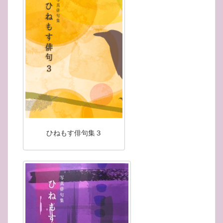
ひねもす俳句集３