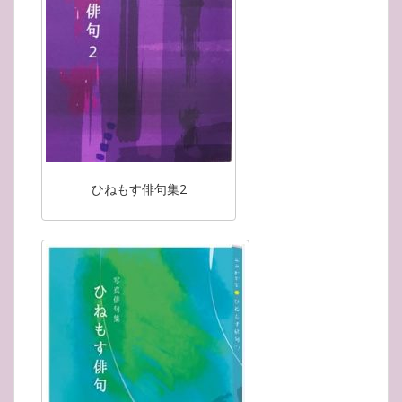
ひねもす俳句集2