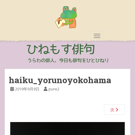
TOGGLE NAVIGAT
haiku_yorunoyokohama
2019年9月9日
pure2
次