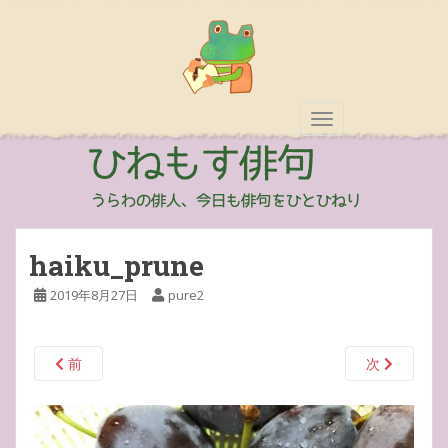
TOGGLE NAVIGAT
haiku_prune
2019年8月27日
pure2
前
次