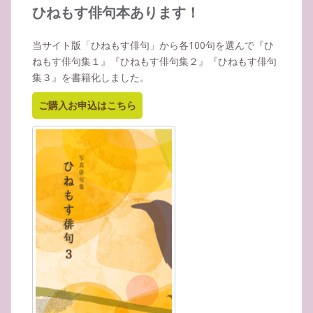
イ
ひねもす俳句本あります！
ブ
当サイト版「ひねもす俳句」から各100句を選んで『ひ
ねもす俳句集１』『ひねもす俳句集２』『ひねもす俳句
集３』を書籍化しました。
ご購入お申込はこちら