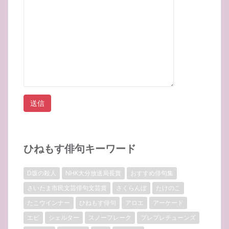
ひねもす俳句キーワード
D坂の殺人
NHK大分放送局長賞
おすすめ俳句集
さいたま市民文芸俳句文芸賞
さくらんぼ
たけのこ
たこウインナー
ひねもす俳句
アロエ
アーケード
エビ
シェルター
スノーフレーク
プレプレチューンズ