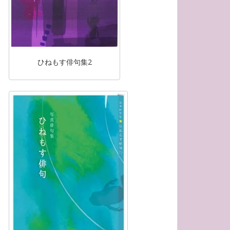
ひねもす俳句集2