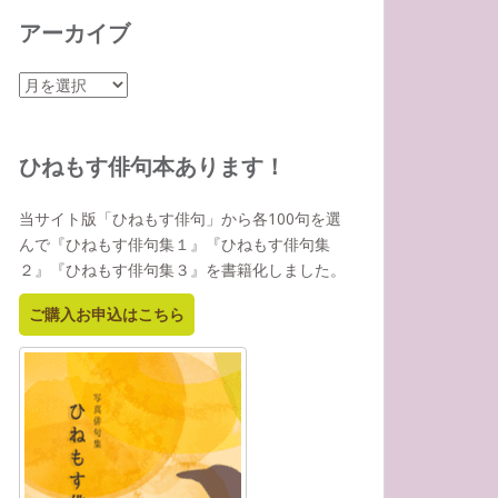
アーカイブ
ア
ー
カ
イ
ひねもす俳句本あります！
ブ
当サイト版「ひねもす俳句」から各100句を選
んで『ひねもす俳句集１』『ひねもす俳句集
２』『ひねもす俳句集３』を書籍化しました。
ご購入お申込はこちら