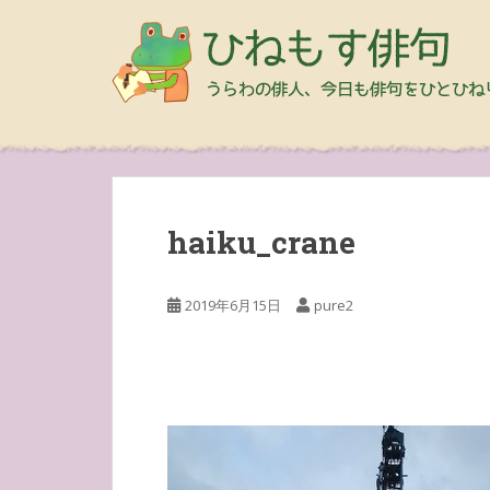
haiku_crane
2019年6月15日
pure2