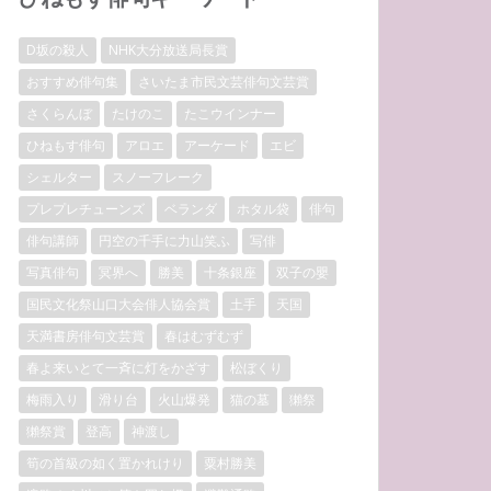
D坂の殺人
NHK大分放送局長賞
おすすめ俳句集
さいたま市民文芸俳句文芸賞
さくらんぼ
たけのこ
たこウインナー
ひねもす俳句
アロエ
アーケード
エビ
シェルター
スノーフレーク
プレプレチューンズ
ベランダ
ホタル袋
俳句
俳句講師
円空の千手に力山笑ふ
写俳
写真俳句
冥界へ
勝美
十条銀座
双子の嬰
国民文化祭山口大会俳人協会賞
土手
天国
天満書房俳句文芸賞
春はむずむず
春よ来いとて一斉に灯をかざす
松ぼくり
梅雨入り
滑り台
火山爆発
猫の墓
獺祭
獺祭賞
登高
神渡し
筍の首級の如く置かれけり
粟村勝美