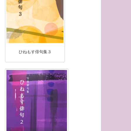
ひねもす俳句集３