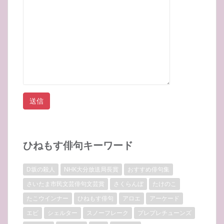
ひねもす俳句キーワード
D坂の殺人
NHK大分放送局長賞
おすすめ俳句集
さいたま市民文芸俳句文芸賞
さくらんぼ
たけのこ
たこウインナー
ひねもす俳句
アロエ
アーケード
エビ
シェルター
スノーフレーク
プレプレチューンズ