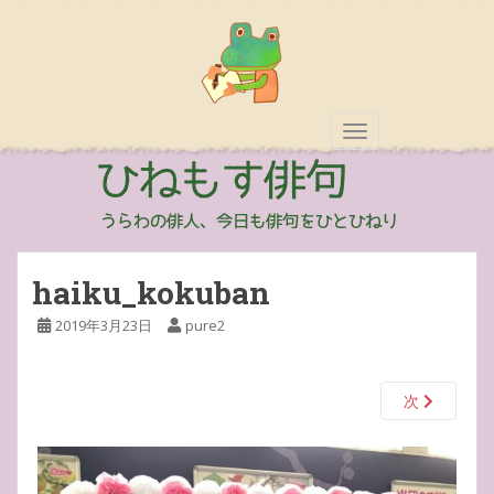
TOGGLE NAVIGAT
haiku_kokuban
2019年3月23日
pure2
次