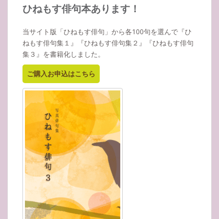
イ
ひねもす俳句本あります！
ブ
当サイト版「ひねもす俳句」から各100句を選んで『ひ
ねもす俳句集１』『ひねもす俳句集２』『ひねもす俳句
集３』を書籍化しました。
ご購入お申込はこちら