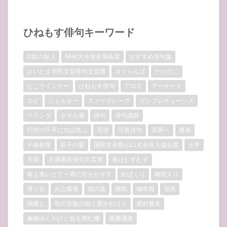
ひねもす俳句キーワード
D坂の殺人
NHK大分放送局長賞
おすすめ俳句集
さいたま市民文芸俳句文芸賞
さくらんぼ
たけのこ
たこウインナー
ひねもす俳句
アロエ
アーケード
エビ
シェルター
スノーフレーク
プレプレチューンズ
ベランダ
ホタル袋
俳句
俳句講師
円空の千手に力山笑ふ
写俳
写真俳句
冥界へ
勝美
十条銀座
双子の嬰
国民文化祭山口大会俳人協会賞
土手
天国
天満書房俳句文芸賞
春はむずむず
春よ来いとて一斉に灯をかざす
松ぼくり
梅雨入り
滑り台
火山爆発
猫の墓
獺祭
獺祭賞
登高
神渡し
筍の首級の如く置かれけり
粟村勝美
遍路ゆく川ひと筋を囲む柵
避難通路