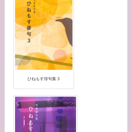
ひねもす俳句集３