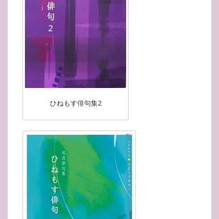
ひねもす俳句集2