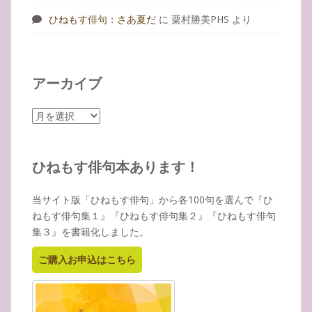
ひねもす俳句：さあ夏だ
に
粟村勝美PHS
より
アーカイブ
ア
ー
カ
イ
ひねもす俳句本あります！
ブ
当サイト版「ひねもす俳句」から各100句を選んで『ひ
ねもす俳句集１』『ひねもす俳句集２』『ひねもす俳句
集３』を書籍化しました。
ご購入お申込はこちら