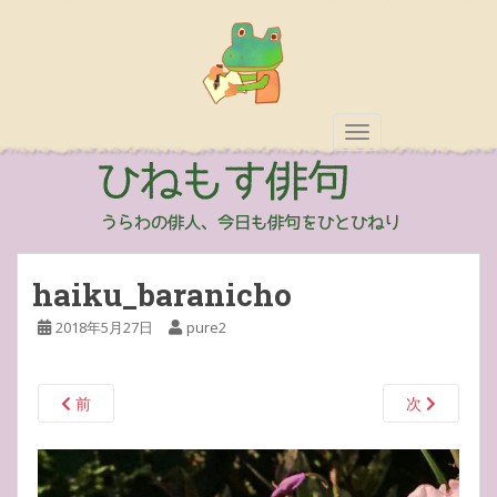
TOGGLE NAVIGAT
haiku_baranicho
2018年5月27日
pure2
前
次