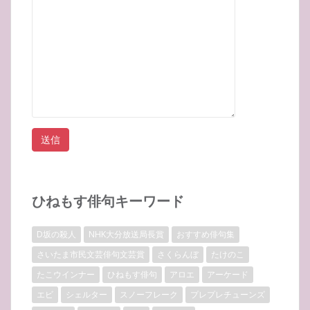
ひねもす俳句キーワード
D坂の殺人
NHK大分放送局長賞
おすすめ俳句集
さいたま市民文芸俳句文芸賞
さくらんぼ
たけのこ
たこウインナー
ひねもす俳句
アロエ
アーケード
エビ
シェルター
スノーフレーク
プレプレチューンズ