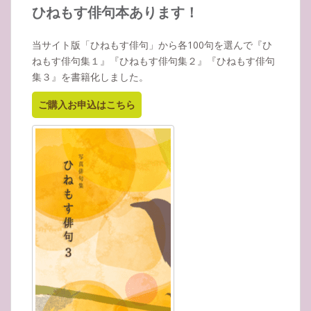
イ
ひねもす俳句本あります！
ブ
当サイト版「ひねもす俳句」から各100句を選んで『ひ
ねもす俳句集１』『ひねもす俳句集２』『ひねもす俳句
集３』を書籍化しました。
ご購入お申込はこちら