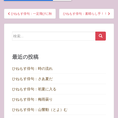
投
ひねもす俳句：一足飛びに秋
ひねもす俳句：素晴らし乎！！
稿
ナ
ビ
検
ゲ
索:
ー
シ
最近の投稿
ョ
ン
ひねもす俳句：時の流れ
ひねもす俳句：さあ夏だ
ひねもす俳句：初夏に入る
ひねもす俳句：梅雨曇り
ひねもす俳句：山響動（とよ）む