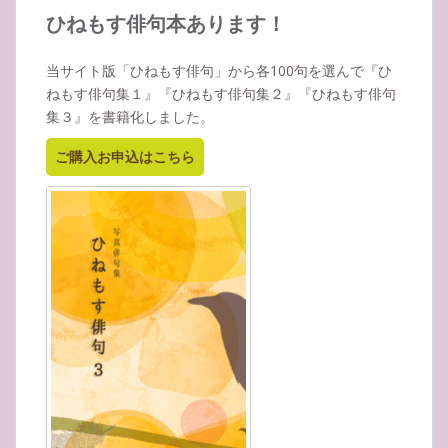
イ
ひねもす俳句本あります！
ブ
当サイト版「ひねもす俳句」から各100句を選んで『ひ
ねもす俳句集１』『ひねもす俳句集２』『ひねもす俳句
集３』を書籍化しました。
ご購入お申込はこちら