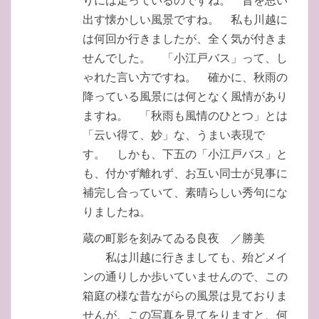
出す懐かしい風景ですね。 私も川越に
は何回か行きましたが、全く気が付きま
せんでした。 「小江戸バス」って、し
ゃれた言い方ですね。 確かに、秋雨の
降っている風景には何となく風情があり
ますね。 「秋雨も風情のひとつ」とは
「云い得て、妙」な、うまい表現で
す。 しかも、下五の「小江戸バス」と
も、付かず離れず、お互い同士が見事に
補完し合っていて、素晴らしい秀句にな
りましたね。
蔵の町影を刻みてゐる良夜 ／勝美
私は川越に行きましても、殆どメイ
ンの通りしか歩いていませんので、この
箱庭の様な昔ながらの風景は見ておりま
せんが、この写真を見てをりますと、何