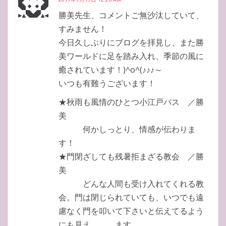
勝美先生、コメントご無沙汰していて、
すみません！
今日久しぶりにブログを拝見し、また勝
美ワールドに足を踏み入れ、季節の風に
癒されています！)^o^(♪♪♪～
いつも有難うございます！
★秋雨も風情のひとつ小江戸バス ／勝
美
何かしっとり、情感が伝わりま
す！
★門閉ざしても残暑拒まざる教会 ／勝
美
どんな人間も受け入れてくれる教
会。門は閉じられていても、いつでも遠
慮なく門を叩いて下さいと伝えてるよう
にも見え ます。