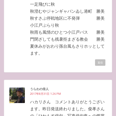
一足飛びに秋
秋澄むやジャンギャバンゐし港町 勝美
秋すさぶ停戦地区に不発弾 勝美
小江戸ぶらり秋
秋雨も風情のひとつ小江戸バス 勝美
門閉ざしても残暑拒まざる教会 勝美
夏休みがおわり孫台風もさりホッとして
ます。
返信
うらわの俳人
2017年8月31日 1:26 PM
ハカリさん コメントありがとうござい
ます。昨日発送終わりました。俊孝さん
の「ひねもす俳句」写真俳句集への鑑賞