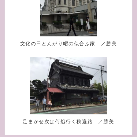
文化の日とんがり帽の似合ふ家 ／勝美
足まかせ次は何処行く秋遍路 ／勝美