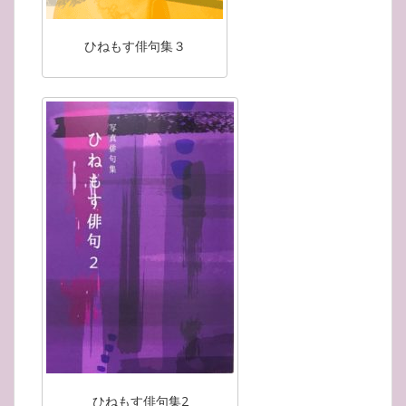
ひねもす俳句集３
ひねもす俳句集2