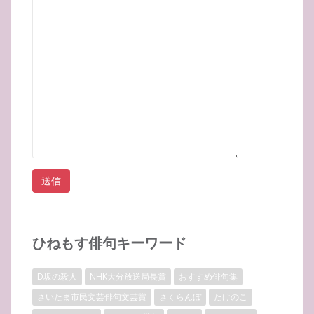
ひねもす俳句キーワード
D坂の殺人
NHK大分放送局長賞
おすすめ俳句集
さいたま市民文芸俳句文芸賞
さくらんぼ
たけのこ