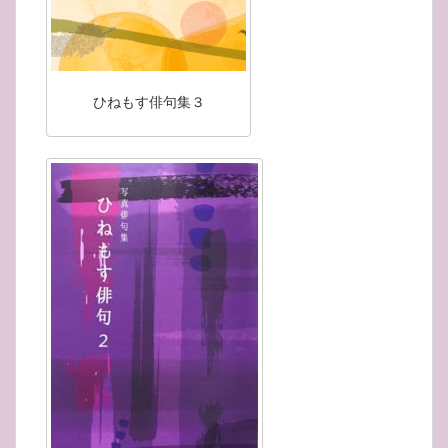
ひねもす俳句集３