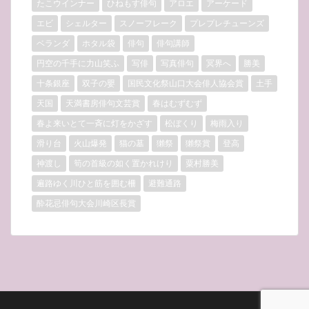
たこウインナー
ひねもす俳句
アロエ
アーケード
エビ
シェルター
スノーフレーク
プレプレチューンズ
ベランダ
ホタル袋
俳句
俳句講師
円空の千手に力山笑ふ
写俳
写真俳句
冥界へ
勝美
十条銀座
双子の嬰
国民文化祭山口大会俳人協会賞
土手
天国
天満書房俳句文芸賞
春はむずむず
春よ来いとて一斉に灯をかざす
松ぼくり
梅雨入り
滑り台
火山爆発
猫の墓
獺祭
獺祭賞
登高
神渡し
筍の首級の如く置かれけり
粟村勝美
遍路ゆく川ひと筋を囲む柵
避難通路
酔花忌俳句大会川崎区長賞