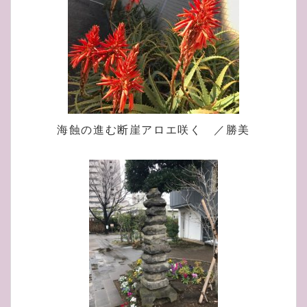
海蝕の進む断崖アロエ咲く ／勝美