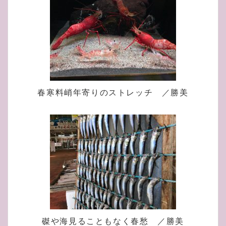
春寒料峭年寄りのストレッチ ／勝美
磔や海見ることもなく春愁 ／勝美