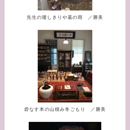
先生の嚏しきりや墓の雨 ／勝美
砦なす本の山積み冬ごもり ／勝美