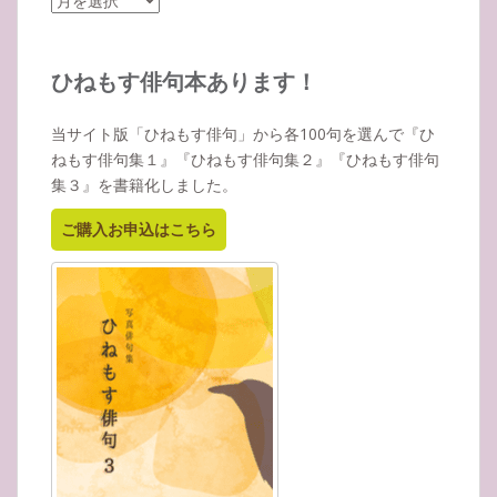
ー
カ
イ
ひねもす俳句本あります！
ブ
当サイト版「ひねもす俳句」から各100句を選んで『ひ
ねもす俳句集１』『ひねもす俳句集２』『ひねもす俳句
集３』を書籍化しました。
ご購入お申込はこちら