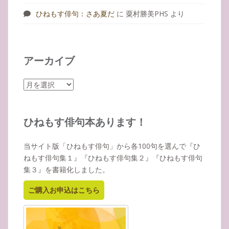
ひねもす俳句：さあ夏だ
に
粟村勝美PHS
より
アーカイブ
ア
ー
カ
イ
ひねもす俳句本あります！
ブ
当サイト版「ひねもす俳句」から各100句を選んで『ひ
ねもす俳句集１』『ひねもす俳句集２』『ひねもす俳句
集３』を書籍化しました。
ご購入お申込はこちら