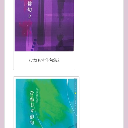
ひねもす俳句集2