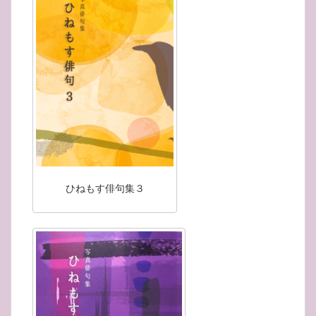
ひねもす俳句集３