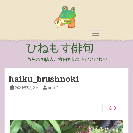
TOGGLE NAVIGAT
haiku_brushnoki
2021年5月2日
pure2
次