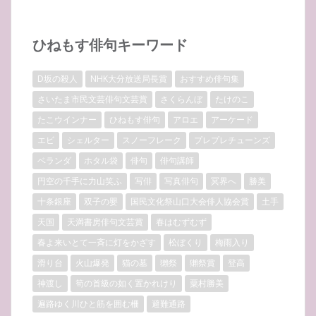
ひねもす俳句キーワード
D坂の殺人
NHK大分放送局長賞
おすすめ俳句集
さいたま市民文芸俳句文芸賞
さくらんぼ
たけのこ
たこウインナー
ひねもす俳句
アロエ
アーケード
エビ
シェルター
スノーフレーク
プレプレチューンズ
ベランダ
ホタル袋
俳句
俳句講師
円空の千手に力山笑ふ
写俳
写真俳句
冥界へ
勝美
十条銀座
双子の嬰
国民文化祭山口大会俳人協会賞
土手
天国
天満書房俳句文芸賞
春はむずむず
春よ来いとて一斉に灯をかざす
松ぼくり
梅雨入り
滑り台
火山爆発
猫の墓
獺祭
獺祭賞
登高
神渡し
筍の首級の如く置かれけり
粟村勝美
遍路ゆく川ひと筋を囲む柵
避難通路