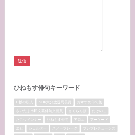
ひねもす俳句キーワード
D坂の殺人
NHK大分放送局長賞
おすすめ俳句集
さいたま市民文芸俳句文芸賞
さくらんぼ
たけのこ
たこウインナー
ひねもす俳句
アロエ
アーケード
エビ
シェルター
スノーフレーク
プレプレチューンズ