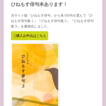
イ
ひねもす俳句本あります！
ブ
当サイト版「ひねもす俳句」から各100句を選んで『ひ
ねもす俳句集１』『ひねもす俳句集２』『ひねもす俳句
集３』を書籍化しました。
ご購入お申込はこちら