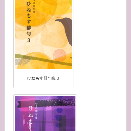
ひねもす俳句集３