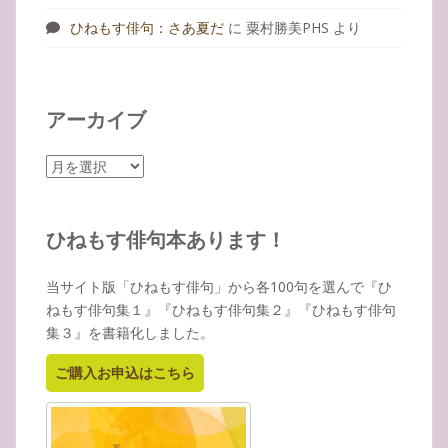
ひねもす俳句：さあ夏だ
に
粟村勝美PHS
より
アーカイブ
ア
ー
カ
イ
ひねもす俳句本あります！
ブ
当サイト版「ひねもす俳句」から各100句を選んで『ひ
ねもす俳句集１』『ひねもす俳句集２』『ひねもす俳句
集３』を書籍化しました。
ご購入お申込はこちら