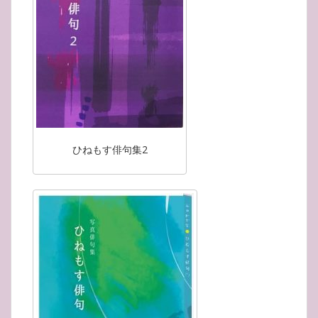
ひねもす俳句集2