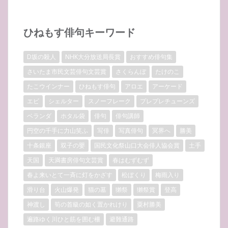
ひねもす俳句キーワード
D坂の殺人
NHK大分放送局長賞
おすすめ俳句集
さいたま市民文芸俳句文芸賞
さくらんぼ
たけのこ
たこウインナー
ひねもす俳句
アロエ
アーケード
エビ
シェルター
スノーフレーク
プレプレチューンズ
ベランダ
ホタル袋
俳句
俳句講師
円空の千手に力山笑ふ
写俳
写真俳句
冥界へ
勝美
十条銀座
双子の嬰
国民文化祭山口大会俳人協会賞
土手
天国
天満書房俳句文芸賞
春はむずむず
春よ来いとて一斉に灯をかざす
松ぼくり
梅雨入り
滑り台
火山爆発
猫の墓
獺祭
獺祭賞
登高
神渡し
筍の首級の如く置かれけり
粟村勝美
遍路ゆく川ひと筋を囲む柵
避難通路